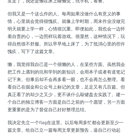
友走了，我还是懒在床上睡懒觉，玩手机，看番。
但我又是一个这么作的人。每周如果没做什么有意义的事
情，心里就会觉得很愧疚。就像上学时期，周末作业没做完
明天就要上学一样，心情很沉重。即便如此，我也会一边怀
着自责的心，一边照样玩着游戏。很显然，这种情况下，玩
得自然很不舒服。所以早早地上床了，为了抵消心里的些许
愧疚，写下了这篇文章。
懒，我觉得我自己是一个很懒的人，在某些方面。虽然我会
把工作上遇到的坑和学到的新知识，会用本子或者有道笔记
记下来。但事后却不会再多看一眼，也不会再怎么整理。看
看自己在掘金和公众号上标记的文章，足足又有几百篇。但
真正看了的却少之又少，更不谈什么敲键盘去实践了。建一
个自己的独立博客一方面是自己之前的一个愿望，另一方面
更重要的是为了督促自己好好整理总结。
我决定先立一个flag在这里。以后每周多忙都会更新至少一
篇文章。给自己立一篇每周文章更新预告，逼自己行动起