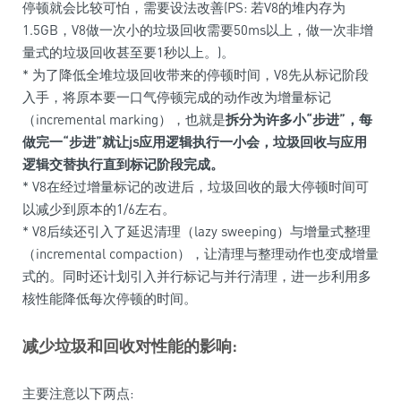
停顿就会比较可怕，需要设法改善(PS: 若V8的堆内存为
1.5GB，V8做一次小的垃圾回收需要50ms以上，做一次非增
量式的垃圾回收甚至要1秒以上。)。
* 为了降低全堆垃圾回收带来的停顿时间，V8先从标记阶段
入手，将原本要一口气停顿完成的动作改为增量标记
（incremental marking），也就是
拆分为许多小“步进”，每
做完一“步进”就让js应用逻辑执行一小会，垃圾回收与应用
逻辑交替执行直到标记阶段完成。
* V8在经过增量标记的改进后，垃圾回收的最大停顿时间可
以减少到原本的1/6左右。
* V8后续还引入了延迟清理（lazy sweeping）与增量式整理
（incremental compaction），让清理与整理动作也变成增量
式的。同时还计划引入并行标记与并行清理，进一步利用多
核性能降低每次停顿的时间。
减少垃圾和回收对性能的影响:
主要注意以下两点: