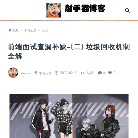
首页
›
学习记录
›
正文
前端面试查漏补缺–(二) 垃圾回收机制
全解
2019-02-21
1,601
2
shotcat
学习记录
0