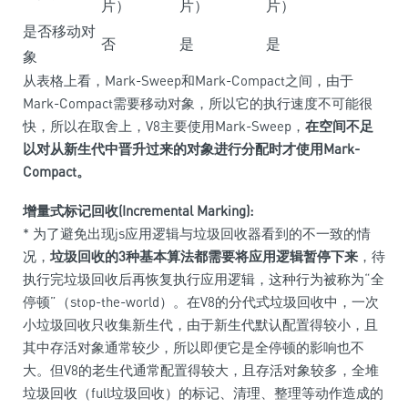
片）
片）
片）
是否移动对
否
是
是
象
从表格上看，Mark-Sweep和Mark-Compact之间，由于
Mark-Compact需要移动对象，所以它的执行速度不可能很
快，所以在取舍上，V8主要使用Mark-Sweep，
在空间不足
以对从新生代中晋升过来的对象进行分配时才使用Mark-
Compact。
增量式标记回收(Incremental Marking):
* 为了避免出现js应用逻辑与垃圾回收器看到的不一致的情
况，
垃圾回收的3种基本算法都需要将应用逻辑暂停下来
，待
执行完垃圾回收后再恢复执行应用逻辑，这种行为被称为“全
停顿”（stop-the-world）。在V8的分代式垃圾回收中，一次
小垃圾回收只收集新生代，由于新生代默认配置得较小，且
其中存活对象通常较少，所以即便它是全停顿的影响也不
大。但V8的老生代通常配置得较大，且存活对象较多，全堆
垃圾回收（full垃圾回收）的标记、清理、整理等动作造成的