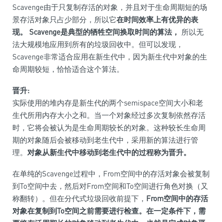
Scavenge由于只复制存活的对象，并且对于生命周期短的场
景存活对象只占少部分，所以它
在时间效率上有优异的表
现。
Scavenge是典型的牺牲空间换取时间的算法，
所以无
法大规模地应用到所有的垃圾回收中。但可以发现，
Scavenge非常适合应用在新生代中，因为新生代中对象的生
命周期较短，恰恰适合这个算法。
晋升:
实际使用的堆内存是新生代的两个semispace空间大小和老
生代所用内存大小之和。当一个对象经过多次复制依然存活
时，它将会被认为是生命周期较长的对象。这种较长生命周
期的对象随后会被移动到老生代中，采用新的算法进行管
理。
对象从新生代中移动到老生代中的过程称为晋升。
在单纯的Scavenge过程中，From空间中的存活对象会被复制
到To空间中去，然后对From空间和To空间进行角色对换（又
称翻转）。但在分代式垃圾回收前提下，
From空间中的存活
对象在复制到To空间之前需要进行检查。在一定条件下，需